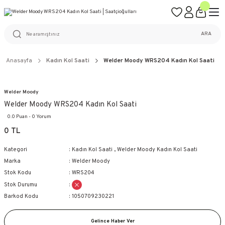
ÜCRETSİZ KARGO
%100 ORİJİNAL ÜRÜN GARANTİSİ
WEB SİTESİNE ÖZEL FİYATLAR
KAÇIRILMAYACAK FIRSATLAR
ARA
Anasayfa
Kadın Kol Saati
Welder Moody WRS204 Kadın Kol Saati
Welder Moody
Welder Moody WRS204 Kadın Kol Saati
0.0 Puan - 0 Yorum
0 TL
Kategori
Kadın Kol Saati
,
Welder Moody Kadın Kol Saati
Marka
Welder Moody
Stok Kodu
WRS204
Stok Durumu
Barkod Kodu
1050709230221
Gelince Haber Ver