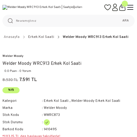
ÜCRETSİZ KARGO
%100 ORİJİNAL ÜRÜN GARANTİSİ
WEB SİTESİNE ÖZEL FİYATLAR
KAÇIRILMAYACAK FIRSATLAR
ARA
Anasayfa
Erkek Kol Saati
Welder Moody WRC913 Erkek Kol Saati
Welder Moody
Welder Moody WRC913 Erkek Kol Saati
0.0 Puan - 0 Yorum
7.591 TL
8.930 TL
%15
Kategori
Erkek Kol Saati
,
Welder Moody Erkek Kol Saati
Marka
Welder Moody
Stok Kodu
WWRC873
Stok Durumu
Barkod Kodu
1410495
*1.113,15 TL den başlayan taksitlerle!