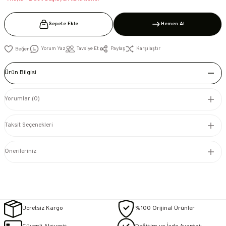
Sepete Ekle
Hemen Al
Yorum Yaz
Tavsiye Et
Paylaş
Karşılaştır
Ürün Bilgisi
Yorumlar (0)
Taksit Seçenekleri
Önerileriniz
Ücretsiz Kargo
%100 Orijinal Ürünler