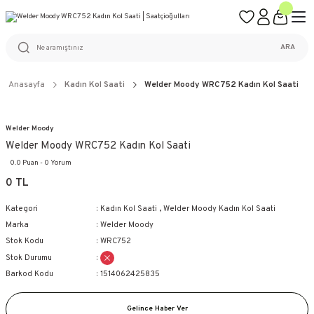
ÜCRETSİZ KARGO
%100 ORİJİNAL ÜRÜN GARANTİSİ
WEB SİTESİNE ÖZEL FİYATLAR
KAÇIRILMAYACAK FIRSATLAR
ARA
Anasayfa
Kadın Kol Saati
Welder Moody WRC752 Kadın Kol Saati
Welder Moody
Welder Moody WRC752 Kadın Kol Saati
0.0 Puan - 0 Yorum
0 TL
Kategori
Kadın Kol Saati
,
Welder Moody Kadın Kol Saati
Marka
Welder Moody
Stok Kodu
WRC752
Stok Durumu
Barkod Kodu
1514062425835
Gelince Haber Ver