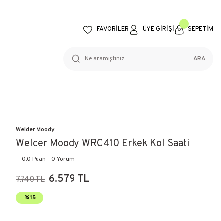
FAVORİLER
ÜYE GİRİŞİ
SEPETİM
ARA
Welder Moody
Welder Moody WRC410 Erkek Kol Saati
0.0 Puan - 0 Yorum
6.579 TL
7.740 TL
%15