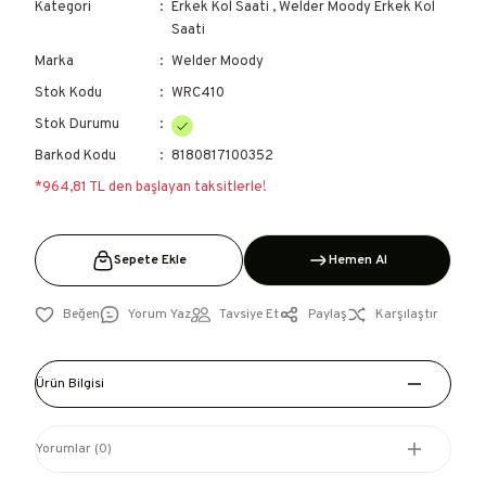
Kategori
Erkek Kol Saati
,
Welder Moody Erkek Kol
Saati
Marka
Welder Moody
Stok Kodu
WRC410
Stok Durumu
Barkod Kodu
8180817100352
*964,81 TL den başlayan taksitlerle!
Sepete Ekle
Hemen Al
Yorum Yaz
Tavsiye Et
Paylaş
Karşılaştır
Ürün Bilgisi
Yorumlar (0)