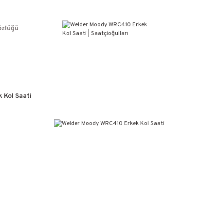
ÜCRETSİZ KARGO
%100 ORİJİNAL ÜRÜN GARANTİSİ
WEB SİTESİNE ÖZEL FİYATLAR
özlüğü
KAÇIRILMAYACAK FIRSATLAR
 Kol Saati