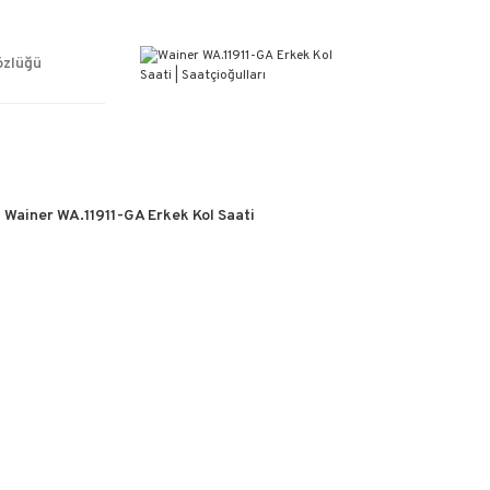
ÜCRETSİZ KARGO
%100 ORİJİNAL ÜRÜN GARANTİSİ
WEB SİTESİNE ÖZEL FİYATLAR
özlüğü
KAÇIRILMAYACAK FIRSATLAR
Wainer WA.11911-GA Erkek Kol Saati