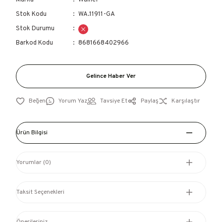
Marka
Wainer
Stok Kodu
WA.11911-GA
Stok Durumu
Barkod Kodu
8681668402966
Gelince Haber Ver
Yorum Yaz
Tavsiye Et
Paylaş
Karşılaştır
Ürün Bilgisi
Yorumlar (0)
Taksit Seçenekleri