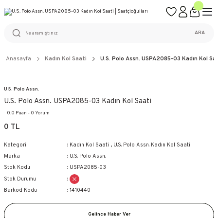
ÜCRETSİZ KARGO
%100 ORİJİNAL ÜRÜN GARANTİSİ
WEB SİTESİNE ÖZEL FİYATLAR
KAÇIRILMAYACAK FIRSATLAR
ARA
Anasayfa
Kadın Kol Saati
U.S. Polo Assn. USPA2085-03 Kadın Kol Sa
U.S. Polo Assn.
U.S. Polo Assn. USPA2085-03 Kadın Kol Saati
0.0 Puan - 0 Yorum
0 TL
Kategori
Kadın Kol Saati
,
U.S. Polo Assn. Kadın Kol Saati
Marka
U.S. Polo Assn.
Stok Kodu
USPA2085-03
Stok Durumu
Barkod Kodu
1410440
Gelince Haber Ver