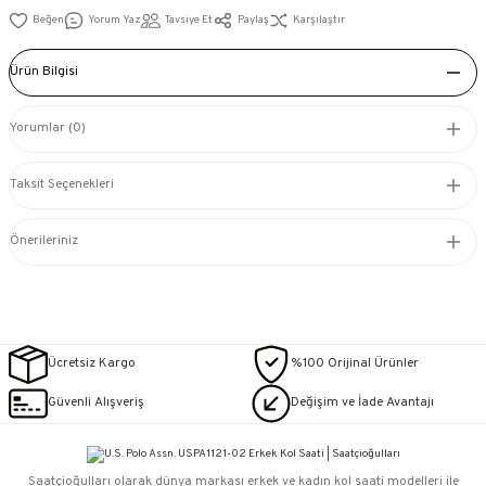
Yorum Yaz
Tavsiye Et
Paylaş
Karşılaştır
Ürün Bilgisi
Yorumlar (0)
Taksit Seçenekleri
Önerileriniz
Ücretsiz Kargo
%100 Orijinal Ürünler
Güvenli Alışveriş
Değişim ve İade Avantajı
Saatçioğulları⁠ olarak dünya markası erkek ve kadın kol saati modelleri ile