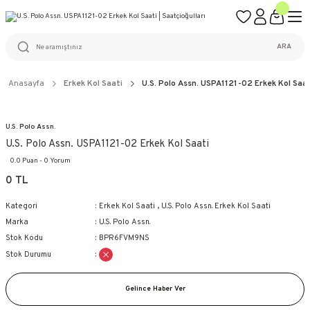
ÜCRETSİZ KARGO
%100 ORİJİNAL ÜRÜN GARANTİSİ
WEB SİTESİNE ÖZEL FİYATLAR
KAÇIRILMAYACAK FIRSATLAR
ARA
Anasayfa
Erkek Kol Saati
U.S. Polo Assn. USPA1121-02 Erkek Kol Saat
U.S. Polo Assn.
U.S. Polo Assn. USPA1121-02 Erkek Kol Saati
0.0 Puan - 0 Yorum
0 TL
Kategori
Erkek Kol Saati
,
U.S. Polo Assn. Erkek Kol Saati
Marka
U.S. Polo Assn.
Stok Kodu
BPR6FVM9NS
Stok Durumu
Gelince Haber Ver