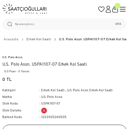
ÜCRETSİZ KARGO
%100 ORİJİNAL ÜRÜN GARANTİSİ
WEB SİTESİNE ÖZEL FİYATLAR
KAÇIRILMAYACAK FIRSATLAR
ARA
Anasayfa
Erkek Kol Saati
U.S. Polo Assn. USPA1107-07 Erkek Kol Saa
U.S. Polo Assn.
U.S. Polo Assn. USPA1107-07 Erkek Kol Saati
0.0 Puan - 0 Yorum
0 TL
Kategori
Erkek Kol Saati
,
U.S. Polo Assn. Erkek Kol Saati
Marka
U.S. Polo Assn.
Stok Kodu
USPA1107-07
Stok Durumu
Barkod Kodu
1222005240505