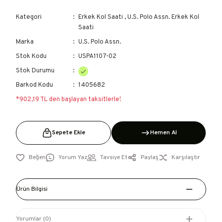
Kategori
Erkek Kol Saati
,
U.S. Polo Assn. Erkek Kol
Saati
Marka
U.S. Polo Assn.
Stok Kodu
USPA1107-02
Stok Durumu
Barkod Kodu
1405682
*902,19 TL den başlayan taksitlerle!
Sepete Ekle
Hemen Al
Yorum Yaz
Tavsiye Et
Paylaş
Karşılaştır
Ürün Bilgisi
Yorumlar (0)