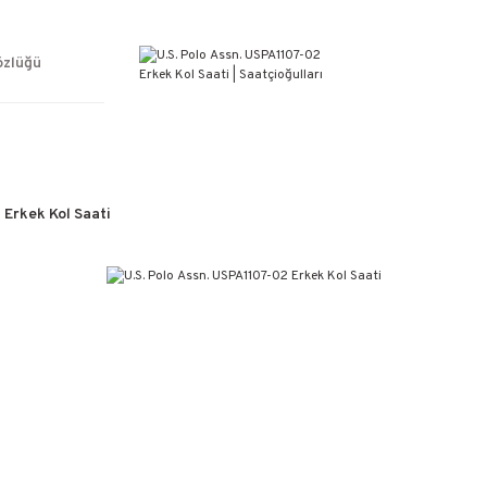
ÜCRETSİZ KARGO
%100 ORİJİNAL ÜRÜN GARANTİSİ
WEB SİTESİNE ÖZEL FİYATLAR
özlüğü
KAÇIRILMAYACAK FIRSATLAR
 Erkek Kol Saati