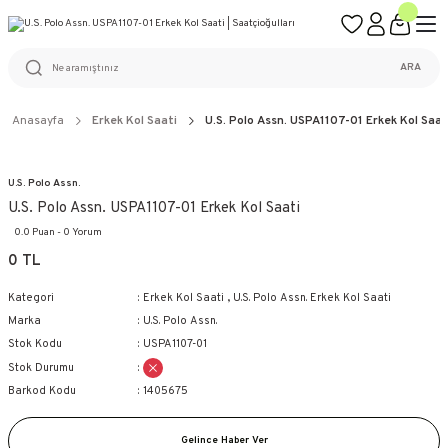
ÜCRETSİZ KARGO
%100 ORİJİNAL ÜRÜN GARANTİSİ
WEB SİTESİNE ÖZEL FİYATLAR
KAÇIRILMAYACAK FIRSATLAR
ARA
Anasayfa
Erkek Kol Saati
U.S. Polo Assn. USPA1107-01 Erkek Kol Saat
U.S. Polo Assn.
U.S. Polo Assn. USPA1107-01 Erkek Kol Saati
0.0 Puan - 0 Yorum
0 TL
Kategori
Erkek Kol Saati
,
U.S. Polo Assn. Erkek Kol Saati
Marka
U.S. Polo Assn.
Stok Kodu
USPA1107-01
Stok Durumu
Barkod Kodu
1405675
Gelince Haber Ver