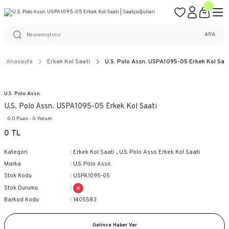
ÜCRETSİZ KARGO
%100 ORİJİNAL ÜRÜN GARANTİSİ
WEB SİTESİNE ÖZEL FİYATLAR
KAÇIRILMAYACAK FIRSATLAR
ARA
Anasayfa
Erkek Kol Saati
U.S. Polo Assn. USPA1095-05 Erkek Kol Saa
U.S. Polo Assn.
U.S. Polo Assn. USPA1095-05 Erkek Kol Saati
0.0 Puan - 0 Yorum
0 TL
Kategori
Erkek Kol Saati
,
U.S. Polo Assn. Erkek Kol Saati
Marka
U.S. Polo Assn.
Stok Kodu
USPA1095-05
Stok Durumu
Barkod Kodu
1405583
Gelince Haber Ver