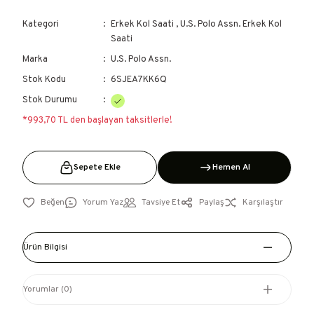
Kategori
Erkek Kol Saati
,
U.S. Polo Assn. Erkek Kol
Saati
Marka
U.S. Polo Assn.
Stok Kodu
6SJEA7KK6Q
Stok Durumu
*993,70 TL den başlayan taksitlerle!
Sepete Ekle
Hemen Al
Yorum Yaz
Tavsiye Et
Paylaş
Karşılaştır
Ürün Bilgisi
Yorumlar (0)