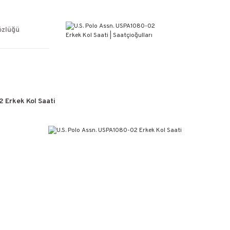
ÜCRETSİZ KARGO
%100 ORİJİNAL ÜRÜN GARANTİSİ
WEB SİTESİNE ÖZEL FİYATLAR
özlüğü
KAÇIRILMAYACAK FIRSATLAR
 Erkek Kol Saati