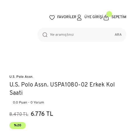
FAVORİLER
ÜYE GİRİŞİ
SEPETİM
ARA
U.S. Polo Assn.
U.S. Polo Assn. USPA1080-02 Erkek Kol
Saati
0.0 Puan - 0 Yorum
6.776 TL
8.470 TL
%20