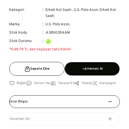
Kategori
Erkek Kol Saati
,
U.S. Polo Assn. Erkek Kol
Saati
Marka
U.S. Polo Assn.
Stok Kodu
4J8NG3RAAM
Stok Durumu
*648,78 TL den başlayan taksitlerle!
Sepete Ekle
Hemen Al
Yorum Yaz
Tavsiye Et
Paylaş
Karşılaştır
Ürün Bilgisi
Yorumlar (0)