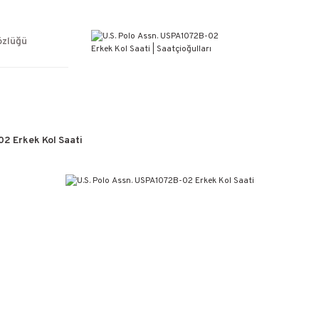
ÜCRETSİZ KARGO
%100 ORİJİNAL ÜRÜN GARANTİSİ
WEB SİTESİNE ÖZEL FİYATLAR
özlüğü
KAÇIRILMAYACAK FIRSATLAR
02 Erkek Kol Saati