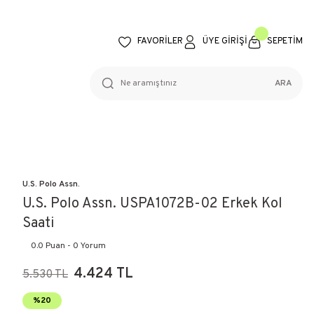
FAVORİLER
ÜYE GİRİŞİ
SEPETİM
ARA
U.S. Polo Assn.
U.S. Polo Assn. USPA1072B-02 Erkek Kol
Saati
0.0 Puan - 0 Yorum
4.424 TL
5.530 TL
%20