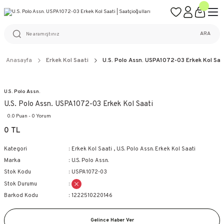
ÜCRETSİZ KARGO
%100 ORİJİNAL ÜRÜN GARANTİSİ
WEB SİTESİNE ÖZEL FİYATLAR
KAÇIRILMAYACAK FIRSATLAR
ARA
Anasayfa
Erkek Kol Saati
U.S. Polo Assn. USPA1072-03 Erkek Kol Saa
U.S. Polo Assn.
U.S. Polo Assn. USPA1072-03 Erkek Kol Saati
0.0 Puan - 0 Yorum
0 TL
Kategori
Erkek Kol Saati
,
U.S. Polo Assn. Erkek Kol Saati
Marka
U.S. Polo Assn.
Stok Kodu
USPA1072-03
Stok Durumu
Barkod Kodu
1222510220146
Gelince Haber Ver