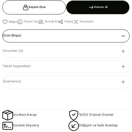
Sepete Ekle
Hemen Al
Yorum Yaz
Tavsiye Et
Paylaş
Karşılaştır
Ürün Bilgisi
Yorumlar (0)
Taksit Seçenekleri
Önerileriniz
Ücretsiz Kargo
%100 Orijinal Ürünler
Güvenli Alışveriş
Değişim ve İade Avantajı