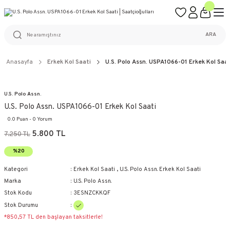
ÜCRETSİZ KARGO
%100 ORİJİNAL ÜRÜN GARANTİSİ
WEB SİTESİNE ÖZEL FİYATLAR
KAÇIRILMAYACAK FIRSATLAR
ARA
Anasayfa
Erkek Kol Saati
U.S. Polo Assn. USPA1066-01 Erkek Kol Saat
U.S. Polo Assn.
U.S. Polo Assn. USPA1066-01 Erkek Kol Saati
0.0 Puan - 0 Yorum
5.800 TL
7.250 TL
%20
Kategori
Erkek Kol Saati
,
U.S. Polo Assn. Erkek Kol Saati
Marka
U.S. Polo Assn.
Stok Kodu
3ESNZCKKQF
Stok Durumu
*850,57 TL den başlayan taksitlerle!