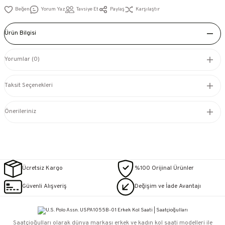
Yorum Yaz
Tavsiye Et
Paylaş
Karşılaştır
Ürün Bilgisi
Yorumlar (0)
Taksit Seçenekleri
Önerileriniz
Ücretsiz Kargo
%100 Orijinal Ürünler
Güvenli Alışveriş
Değişim ve İade Avantajı
Saatçioğulları⁠ olarak dünya markası erkek ve kadın kol saati modelleri ile