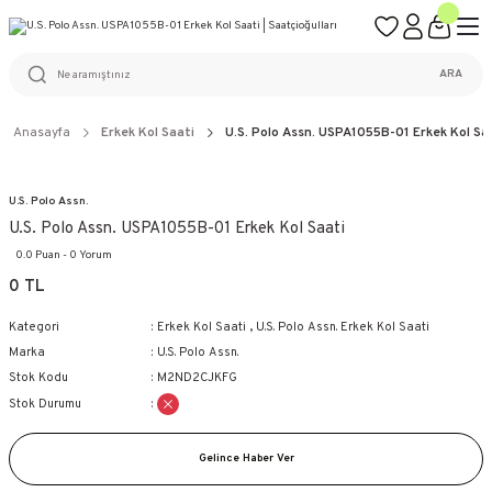
ÜCRETSİZ KARGO
%100 ORİJİNAL ÜRÜN GARANTİSİ
WEB SİTESİNE ÖZEL FİYATLAR
KAÇIRILMAYACAK FIRSATLAR
ARA
Anasayfa
Erkek Kol Saati
U.S. Polo Assn. USPA1055B-01 Erkek Kol Sa
U.S. Polo Assn.
U.S. Polo Assn. USPA1055B-01 Erkek Kol Saati
0.0 Puan - 0 Yorum
0 TL
Kategori
Erkek Kol Saati
,
U.S. Polo Assn. Erkek Kol Saati
Marka
U.S. Polo Assn.
Stok Kodu
M2ND2CJKFG
Stok Durumu
Gelince Haber Ver