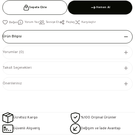
Sepete Ekle
Hemen Al
Yorum Yaz
Tavsiye Et
Paylaş
Karşılaştır
Ürün Bilgisi
Yorumlar (0)
Taksit Seçenekleri
Önerileriniz
Ücretsiz Kargo
%100 Orijinal Ürünler
Güvenli Alışveriş
Değişim ve İade Avantajı