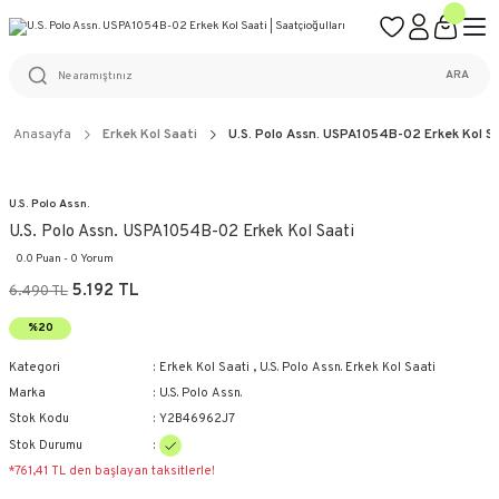
ÜCRETSİZ KARGO
%100 ORİJİNAL ÜRÜN GARANTİSİ
WEB SİTESİNE ÖZEL FİYATLAR
KAÇIRILMAYACAK FIRSATLAR
ARA
Anasayfa
Erkek Kol Saati
U.S. Polo Assn. USPA1054B-02 Erkek Kol S
U.S. Polo Assn.
U.S. Polo Assn. USPA1054B-02 Erkek Kol Saati
0.0 Puan - 0 Yorum
5.192 TL
6.490 TL
%20
Kategori
Erkek Kol Saati
,
U.S. Polo Assn. Erkek Kol Saati
Marka
U.S. Polo Assn.
Stok Kodu
Y2B46962J7
Stok Durumu
*761,41 TL den başlayan taksitlerle!