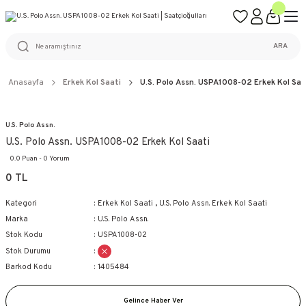
ÜCRETSİZ KARGO
%100 ORİJİNAL ÜRÜN GARANTİSİ
WEB SİTESİNE ÖZEL FİYATLAR
KAÇIRILMAYACAK FIRSATLAR
ARA
Anasayfa
Erkek Kol Saati
U.S. Polo Assn. USPA1008-02 Erkek Kol Saa
U.S. Polo Assn.
U.S. Polo Assn. USPA1008-02 Erkek Kol Saati
0.0 Puan - 0 Yorum
0 TL
Kategori
Erkek Kol Saati
,
U.S. Polo Assn. Erkek Kol Saati
Marka
U.S. Polo Assn.
Stok Kodu
USPA1008-02
Stok Durumu
Barkod Kodu
1405484
Gelince Haber Ver