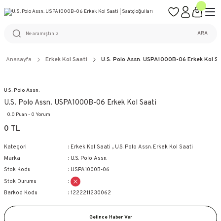
ÜCRETSİZ KARGO
%100 ORİJİNAL ÜRÜN GARANTİSİ
WEB SİTESİNE ÖZEL FİYATLAR
KAÇIRILMAYACAK FIRSATLAR
ARA
Anasayfa
Erkek Kol Saati
U.S. Polo Assn. USPA1000B-06 Erkek Kol Sa
U.S. Polo Assn.
U.S. Polo Assn. USPA1000B-06 Erkek Kol Saati
0.0 Puan - 0 Yorum
0 TL
Kategori
Erkek Kol Saati
,
U.S. Polo Assn. Erkek Kol Saati
Marka
U.S. Polo Assn.
Stok Kodu
USPA1000B-06
Stok Durumu
Barkod Kodu
1222211230062
Gelince Haber Ver