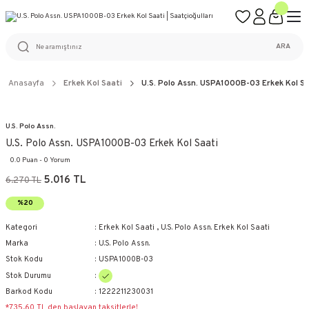
ÜCRETSİZ KARGO
%100 ORİJİNAL ÜRÜN GARANTİSİ
WEB SİTESİNE ÖZEL FİYATLAR
KAÇIRILMAYACAK FIRSATLAR
ARA
Anasayfa
Erkek Kol Saati
U.S. Polo Assn. USPA1000B-03 Erkek Kol Sa
U.S. Polo Assn.
U.S. Polo Assn. USPA1000B-03 Erkek Kol Saati
0.0 Puan - 0 Yorum
5.016 TL
6.270 TL
%20
Kategori
Erkek Kol Saati
,
U.S. Polo Assn. Erkek Kol Saati
Marka
U.S. Polo Assn.
Stok Kodu
USPA1000B-03
Stok Durumu
Barkod Kodu
1222211230031
*735,60 TL den başlayan taksitlerle!