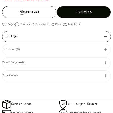
Sepete Ekle
Hemen Al
Yorum Yaz
Tavsiye Et
Paylaş
Karşılaştır
Ürün Bilgisi
Yorumlar (0)
Taksit Seçenekleri
Önerileriniz
Ücretsiz Kargo
%100 Orijinal Ürünler