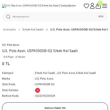
ÜCRETSİZ KARGO
%100 ORİJİNAL ÜRÜN GARANTİSİ
WEB SİTESİNE ÖZEL FİYATLAR
KAÇIRILMAYACAK FIRSATLAR
ARA
Anasayfa
Erkek Kol Saati
U.S. Polo Assn. USPA1000B-02 Erkek Kol S
U.S. Polo Assn.
U.S. Polo Assn. USPA1000B-02 Erkek Kol Saati
0.0 Puan - 0 Yorum
0 TL
Kategori
Erkek Kol Saati
,
U.S. Polo Assn. Erkek Kol Saati
Marka
U.S. Polo Assn.
Stok Kodu
USPA1000B-02
Stok Durumu
Barkod Kodu
1222211230024
Gelince Haber Ver