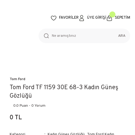
FAVORİLER
ÜYE GİRİŞİ
SEPETİM
ARA
Tom Ford
Tom Ford TF 1159 30E 68-3 Kadın Güneş
Gözlüğü
0.0 Puan - 0 Yorum
0 TL
Kategori
Kadın Güneş Gözlüğü
,
Tom Ford Kadın