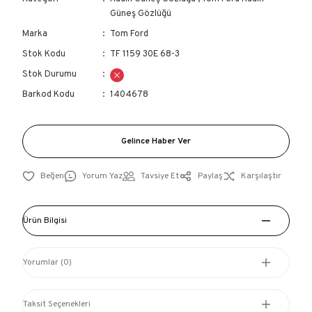
Güneş Gözlüğü
Marka
Tom Ford
Stok Kodu
TF 1159 30E 68-3
Stok Durumu
Barkod Kodu
1404678
Gelince Haber Ver
Yorum Yaz
Tavsiye Et
Paylaş
Karşılaştır
Ürün Bilgisi
Yorumlar (0)
Taksit Seçenekleri