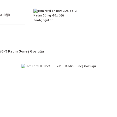
ÜCRETSİZ KARGO
%100 ORİJİNAL ÜRÜN GARANTİSİ
WEB SİTESİNE ÖZEL FİYATLAR
özlüğü
KAÇIRILMAYACAK FIRSATLAR
 68-3 Kadın Güneş Gözlüğü