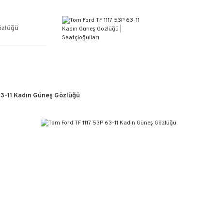
ÜCRETSİZ KARGO
%100 ORİJİNAL ÜRÜN GARANTİSİ
WEB SİTESİNE ÖZEL FİYATLAR
özlüğü
KAÇIRILMAYACAK FIRSATLAR
63-11 Kadın Güneş Gözlüğü