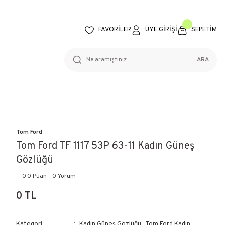
FAVORİLER
ÜYE GİRİŞİ
SEPETİM
ARA
Tom Ford
Tom Ford TF 1117 53P 63-11 Kadın Güneş
Gözlüğü
0.0 Puan - 0 Yorum
0 TL
Kategori
Kadın Güneş Gözlüğü
,
Tom Ford Kadın