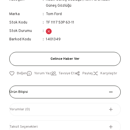
Güneş Gözlüğü
Marka
Tom Ford
Stok Kodu
TF 1117 53P 63-11
Stok Durumu
Barkod Kodu
1401349
Gelince Haber Ver
Yorum Yaz
Tavsiye Et
Paylaş
Karşılaştır
Ürün Bilgisi
Yorumlar (0)
Taksit Seçenekleri