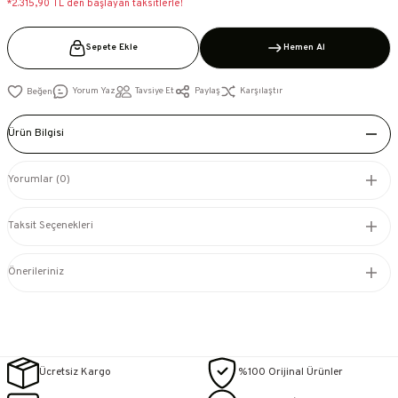
*2.315,90 TL den başlayan taksitlerle!
Sepete Ekle
Hemen Al
Yorum Yaz
Tavsiye Et
Paylaş
Karşılaştır
Ürün Bilgisi
Yorumlar (0)
Taksit Seçenekleri
Önerileriniz
Ücretsiz Kargo
%100 Orijinal Ürünler