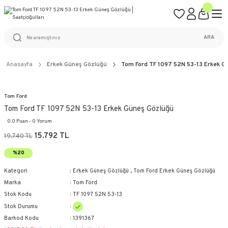
ÜCRETSİZ KARGO
%100 ORİJİNAL ÜRÜN GARANTİSİ
WEB SİTESİNE ÖZEL FİYATLAR
KAÇIRILMAYACAK FIRSATLAR
ARA
Anasayfa
Erkek Güneş Gözlüğü
Tom Ford TF 1097 52N 53-13 Erkek G
Tom Ford
Tom Ford TF 1097 52N 53-13 Erkek Güneş Gözlüğü
0.0 Puan - 0 Yorum
15.792 TL
19.740 TL
%20
Kategori
Erkek Güneş Gözlüğü
,
Tom Ford Erkek Güneş Gözlüğü
Marka
Tom Ford
Stok Kodu
TF 1097 52N 53-13
Stok Durumu
Barkod Kodu
1391367