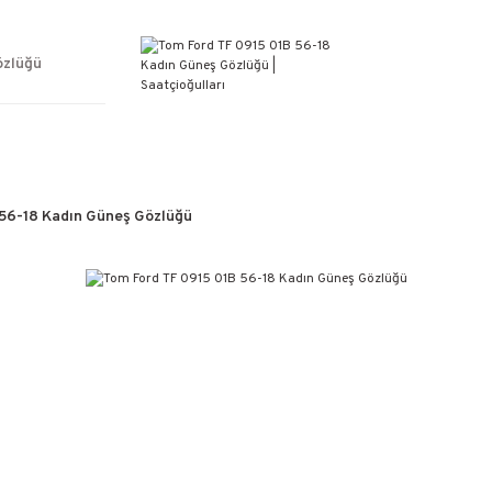
ÜCRETSİZ KARGO
%100 ORİJİNAL ÜRÜN GARANTİSİ
WEB SİTESİNE ÖZEL FİYATLAR
özlüğü
KAÇIRILMAYACAK FIRSATLAR
 56-18 Kadın Güneş Gözlüğü