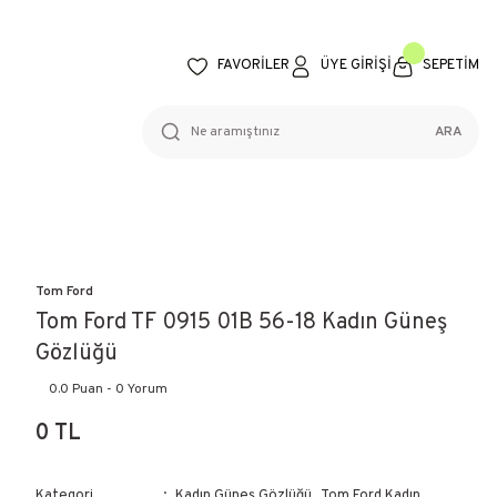
FAVORİLER
ÜYE GİRİŞİ
SEPETİM
ARA
Tom Ford
Tom Ford TF 0915 01B 56-18 Kadın Güneş
Gözlüğü
0.0 Puan - 0 Yorum
0 TL
Kategori
Kadın Güneş Gözlüğü
,
Tom Ford Kadın