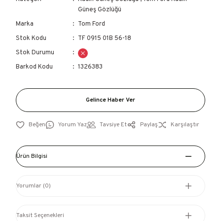
Güneş Gözlüğü
Marka
Tom Ford
Stok Kodu
TF 0915 01B 56-18
Stok Durumu
Barkod Kodu
1326383
Gelince Haber Ver
Yorum Yaz
Tavsiye Et
Paylaş
Karşılaştır
Ürün Bilgisi
Yorumlar (0)
Taksit Seçenekleri