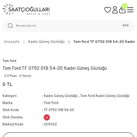
ÜCRETSİZ KARGO
%100 ORİJİNAL ÜRÜN GARANTİSİ
WEB SİTESİNE ÖZEL FİYATLAR
KAÇIRILMAYACAK FIRSATLAR
ARA
Anasayfa
Kadın Güneş Gözlüğü
Tom Ford TF 0792 01B 54-20 Kadın 
Tom Ford
Tom Ford TF 0792 01B 54-20 Kadın Güneş Gözlüğü
0.0 Puan - 0 Yorum
0 TL
Kategori
Kadın Güneş Gözlüğü
,
Tom Ford Kadın Güneş Gözlüğü
Marka
Tom Ford
Stok Kodu
TF 0792 01B 54-20
Stok Durumu
Barkod Kodu
1219302