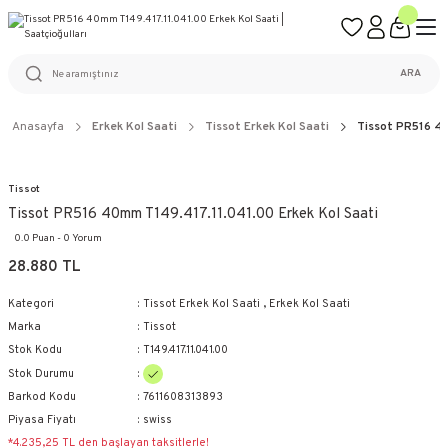
ÜCRETSİZ KARGO
%100 ORİJİNAL ÜRÜN GARANTİSİ
WEB SİTESİNE ÖZEL FİYATLAR
KAÇIRILMAYACAK FIRSATLAR
ARA
Anasayfa
Erkek Kol Saati
Tissot Erkek Kol Saati
Tissot PR516 4
Tissot
Tissot PR516 40mm T149.417.11.041.00 Erkek Kol Saati
0.0 Puan - 0 Yorum
28.880 TL
Kategori
Tissot Erkek Kol Saati
,
Erkek Kol Saati
Marka
Tissot
Stok Kodu
T149.417.11.041.00
Stok Durumu
Barkod Kodu
7611608313893
Piyasa Fiyatı
swiss
*4.235,25 TL den başlayan taksitlerle!