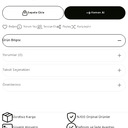
Sepete Ekle
Hemen Al
Yorum Yaz
Tavsiye Et
Paylaş
Karşılaştır
Ürün Bilgisi
Yorumlar (0)
Taksit Seçenekleri
Önerileriniz
Ücretsiz Kargo
%100 Orijinal Ürünler
Güvenli Alışveriş
Değişim ve İade Avantajı