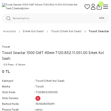
ÜCRETSİZ KARGO
%100 ORİJİNAL ÜRÜN GARANTİSİ
WEB SİTESİNE ÖZEL FİYATLAR
KAÇIRILMAYACAK FIRSATLAR
ARA
Anasayfa
Erkek Kol Saati
Tissot Erkek Kol Saati
Tissot Seastar
Tissot
Tissot Seastar 1000 GMT 40mm T120.852.11.051.00 Erkek Kol
Saati
0.0 Puan - 0 Yorum
0 TL
Kategori
Tissot Erkek Kol Saati
Marka
Tissot
Stok Kodu
T120.852.11.051.00
Stok Durumu
Barkod Kodu
7611608315491
Piyasa Fiyatı
swiss