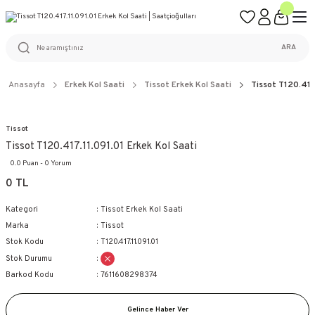
ÜCRETSİZ KARGO
%100 ORİJİNAL ÜRÜN GARANTİSİ
WEB SİTESİNE ÖZEL FİYATLAR
KAÇIRILMAYACAK FIRSATLAR
ARA
Anasayfa
Erkek Kol Saati
Tissot Erkek Kol Saati
Tissot T120.417.
Tissot
Tissot T120.417.11.091.01 Erkek Kol Saati
0.0 Puan - 0 Yorum
0 TL
Kategori
Tissot Erkek Kol Saati
Marka
Tissot
Stok Kodu
T120.417.11.091.01
Stok Durumu
Barkod Kodu
7611608298374
Gelince Haber Ver