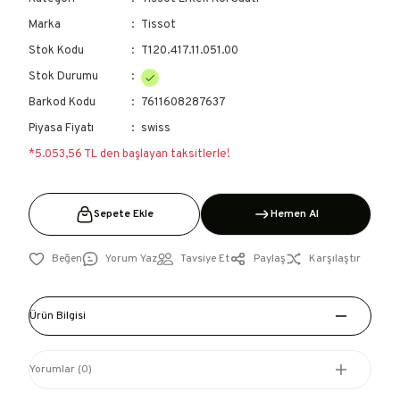
Marka
Tissot
Stok Kodu
T120.417.11.051.00
Stok Durumu
Barkod Kodu
7611608287637
Piyasa Fiyatı
swiss
*5.053,56 TL den başlayan taksitlerle!
Sepete Ekle
Hemen Al
Yorum Yaz
Tavsiye Et
Paylaş
Karşılaştır
Ürün Bilgisi
Yorumlar (0)