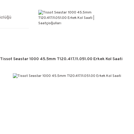
ÜCRETSİZ KARGO
%100 ORİJİNAL ÜRÜN GARANTİSİ
WEB SİTESİNE ÖZEL FİYATLAR
özlüğü
KAÇIRILMAYACAK FIRSATLAR
Tissot Seastar 1000 45.5mm T120.417.11.051.00 Erkek Kol Saati