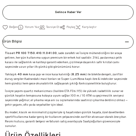
Gelince Haber Ver
Yorum Yaz
Tavsiye Et
Paylaş
Karşılaştır
Ürün Bilgisi
Tissot PR 100 T150.410.11.041.00
, sade zarafeti ve İsviçre mühendisliğini bir araya
getiren, her gün kullanıma uygun premium bir erkek kol saatidir. 316L paslanmaz çelik
kasası ile sağlamlık ve kaliteyi garanti ederken, çizilmeye dayanıklı safir kristal camı
sayesinde uzun yıllar ilk günkü gibi görünümünü korur.
Yaklaşık
40 mm
kasa çapı ve ince kasa kalınlığı (
8.25 mm
) ile bilekte dengeli, zarif bir
duruş sergiler.Kadrandaki mavi tonları ve Super-LumiNova kaplı ibre & indeksler sayesinde
hem gündüz hem gece okunabilirlik sağlayarak şıklığı fonksiyonellikle buluşturur.
İsviçre yapımı quartz mekanizması (kalibre ETA F06.115) ile yüksek isabetlilik sunar ve
günlük hayatın temposuna kolayca uyum sağlar.100 m / 10 ATM su geçirmezlik seviyesi
sayesinde yağmur, el yıkama veya ani su sıçramalarında saatinizi çıkarma derdiniz olmaz —
şehir yaşamı, ofis ya da seyahatler için ideal.
Bu model, klasik ve minimalist çizgileriyle iş hayatından günlük hayata, özel davetlerden
sportif kullanıma kadar geniş bir kullanım yelpazesinde zarif bir aksesuar olarak öne çıkar.
Resmi kutusu, garanti belgesi ve faturalı satış avantajıyla Saatçioğulları güvencesiyle
sunulur.