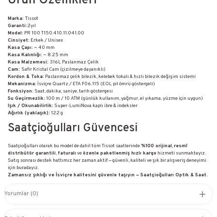
Ürün Özellikleri
Marka:
Tissot
Garanti:
2yıl
Model:
PR 100 T150.410.11.041.00
Cinsiyet:
Erkek / Unisex
Kasa Çapı:
~ 40 mm
Kasa Kalınlığı:
~ 8.25 mm
Kasa Malzemesi:
316L Paslanmaz Çelik
Cam:
Safir Kristal Cam (çizilmeye dayanıklı)
Kordon & Toka:
Paslanmaz çelik bilezik, kelebek tokalı & hızlı bilezik değişim sistemi
Mekanizma:
İsviçre Quartz / ETA F06.115 (EOL pil ömrü göstergeli)
Fonksiyon:
Saat, dakika, saniye, tarih göstergesi
Su Geçirmezlik:
100 m / 10 ATM (günlük kullanım, yağmur, el yıkama, yüzme için uygun)
Işık / Okunabilirlik:
Super-LumiNova kaplı ibre & indeksler
Ağırlık (yaklaşık):
122 g
Saatçioğulları Güvencesi
Saatçioğulları olarak bu model de dahil tüm Tissot saatlerinde
%100 orijinal
,
resmî
distribütör garantili
,
faturalı
ve
özenle paketlenmiş hızlı kargo
hizmeti sunmaktayız.
Satış sonrası destek hattımız her zaman aktif — güvenli, kaliteli ve şık bir alışveriş deneyimi
için buradayız.
Zamansız şıklığı ve İsviçre kalitesini güvenle taşıyın — Saatçioğulları Optik & Saat.
Yorumlar (0)