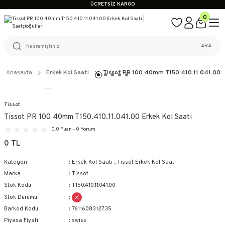
ÜCRETSİZ KARGO
%100 ORİJİNAL ÜRÜN GARANTİSİ
0
WEB SİTESİNE ÖZEL FİYATLAR
KAÇIRILMAYACAK FIRSATLAR
ÜCRETSİZ KARGO
ARA
%100 ORİJİNAL ÜRÜN GARANTİSİ
WEB SİTESİNE ÖZEL FİYATLAR
KAÇIRILMAYACAK FIRSATLAR
Anasayfa
Erkek Kol Saati
Tissot PR 100 40mm T150.410.11.041.00 E
Tissot
Tissot PR 100 40mm T150.410.11.041.00 Erkek Kol Saati
0.0 Puan - 0 Yorum
0 TL
Kategori
Erkek Kol Saati
,
Tissot Erkek Kol Saati
Marka
Tissot
Stok Kodu
T150.410.11.041.00
Stok Durumu
Barkod Kodu
7611608312735
Piyasa Fiyatı
swiss