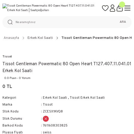
ÜCRETSİZ KARGO
%100 ORİJİNAL ÜRÜN GARANTİSİ
WEB SİTESİNE ÖZEL FİYATLAR
KAÇIRILMAYACAK FIRSATLAR
ARA
Anasayfa
Erkek Kol Saati
Tissot Gentleman Powermatic 80 Open Hear
Tissot
Tissot Gentleman Powermatic 80 Open Heart T127.407.11.041.01
Erkek Kol Saati
0.0 Puan - 0 Yorum
0 TL
Kategori
Erkek Kol Saati
,
Tissot Erkek Kol Saati
Marka
Tissot
Stok Kodu
ZCESX1KVQ8
Stok Durumu
Barkod Kodu
7611608303825
Piyasa Fiyatı
swiss