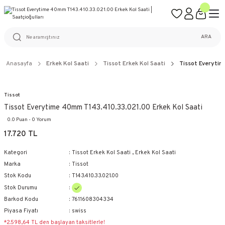
ÜCRETSİZ KARGO
%100 ORİJİNAL ÜRÜN GARANTİSİ
WEB SİTESİNE ÖZEL FİYATLAR
KAÇIRILMAYACAK FIRSATLAR
ARA
Anasayfa
Erkek Kol Saati
Tissot Erkek Kol Saati
Tissot Everyti
Tissot
Tissot Everytime 40mm T143.410.33.021.00 Erkek Kol Saati
0.0 Puan - 0 Yorum
17.720 TL
Kategori
Tissot Erkek Kol Saati
,
Erkek Kol Saati
Marka
Tissot
Stok Kodu
T143.410.33.021.00
Stok Durumu
Barkod Kodu
7611608304334
Piyasa Fiyatı
swiss
*2.598,64 TL den başlayan taksitlerle!