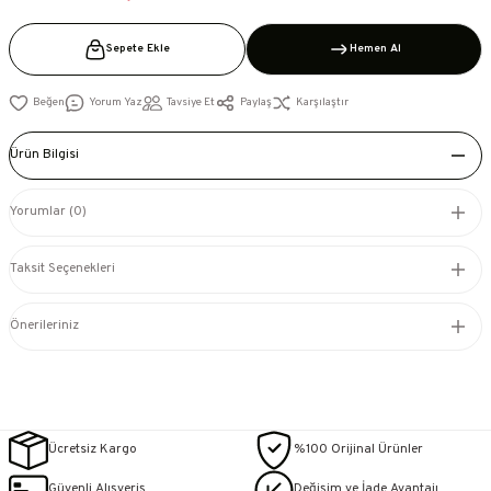
Sepete Ekle
Hemen Al
Yorum Yaz
Tavsiye Et
Paylaş
Karşılaştır
Ürün Bilgisi
Yorumlar (0)
Taksit Seçenekleri
Önerileriniz
Ücretsiz Kargo
%100 Orijinal Ürünler
Güvenli Alışveriş
Değişim ve İade Avantajı