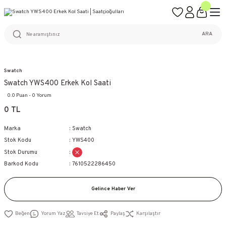
ÜCRETSİZ KARGO
%100 ORİJİNAL ÜRÜN GARANTİSİ
WEB SİTESİNE ÖZEL FİYATLAR
KAÇIRILMAYACAK FIRSATLAR
ARA
Swatch
Swatch YWS400 Erkek Kol Saati
0.0 Puan - 0 Yorum
0 TL
Marka
Swatch
Stok Kodu
YWS400
Stok Durumu
Barkod Kodu
7610522286450
Gelince Haber Ver
Yorum Yaz
Tavsiye Et
Paylaş
Karşılaştır