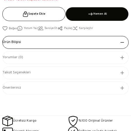
Sepete Ekle
Hemen Al
Yorum Yaz
Tavsiye Et
Paylaş
Karşılaştır
Ürün Bilgisi
Yorumlar (0)
Taksit Seçenekleri
Önerileriniz
Ücretsiz Kargo
%100 Orijinal Ürünler