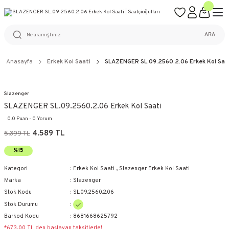
ÜCRETSİZ KARGO
%100 ORİJİNAL ÜRÜN GARANTİSİ
WEB SİTESİNE ÖZEL FİYATLAR
KAÇIRILMAYACAK FIRSATLAR
ARA
Anasayfa
Erkek Kol Saati
SLAZENGER SL.09.2560.2.06 Erkek Kol Saa
Slazenger
SLAZENGER SL.09.2560.2.06 Erkek Kol Saati
0.0 Puan - 0 Yorum
4.589 TL
5.399 TL
%15
Kategori
Erkek Kol Saati
,
Slazenger Erkek Kol Saati
Marka
Slazenger
Stok Kodu
SL.09.2560.2.06
Stok Durumu
Barkod Kodu
8681668625792
*673,00 TL den başlayan taksitlerle!