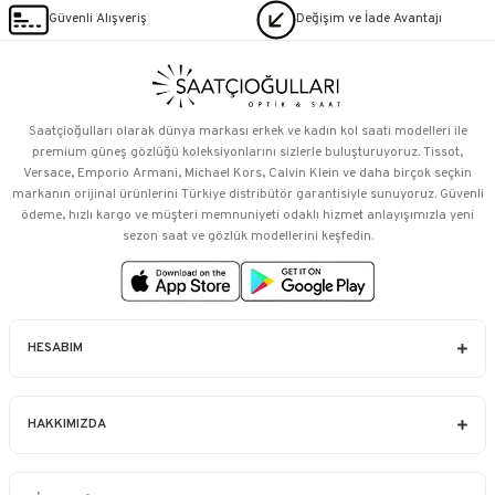
Güvenli Alışveriş
Değişim ve İade Avantajı
Saatçioğulları⁠ olarak dünya markası erkek ve kadın kol saati modelleri ile
premium güneş gözlüğü koleksiyonlarını sizlerle buluşturuyoruz. Tissot,
Versace, Emporio Armani, Michael Kors, Calvin Klein ve daha birçok seçkin
markanın orijinal ürünlerini Türkiye distribütör garantisiyle sunuyoruz. Güvenli
ödeme, hızlı kargo ve müşteri memnuniyeti odaklı hizmet anlayışımızla yeni
sezon saat ve gözlük modellerini keşfedin.
HESABIM
HAKKIMIZDA