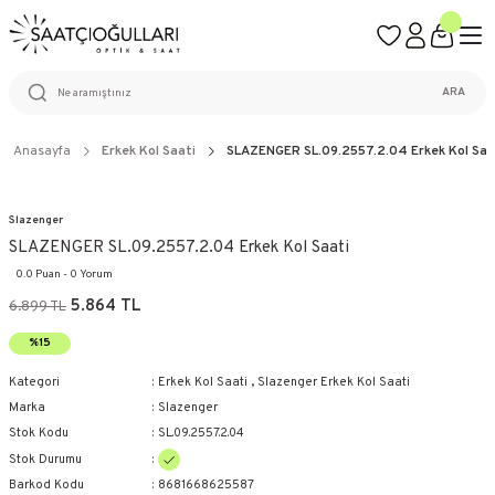
ÜCRETSİZ KARGO
%100 ORİJİNAL ÜRÜN GARANTİSİ
WEB SİTESİNE ÖZEL FİYATLAR
KAÇIRILMAYACAK FIRSATLAR
ARA
Anasayfa
Erkek Kol Saati
SLAZENGER SL.09.2557.2.04 Erkek Kol Saa
Slazenger
SLAZENGER SL.09.2557.2.04 Erkek Kol Saati
0.0 Puan - 0 Yorum
5.864 TL
6.899 TL
%15
Kategori
Erkek Kol Saati
,
Slazenger Erkek Kol Saati
Marka
Slazenger
Stok Kodu
SL.09.2557.2.04
Stok Durumu
Barkod Kodu
8681668625587