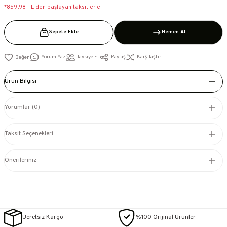
*859,98 TL den başlayan taksitlerle!
Sepete Ekle
Hemen Al
Yorum Yaz
Tavsiye Et
Paylaş
Karşılaştır
Ürün Bilgisi
Yorumlar (0)
Taksit Seçenekleri
Önerileriniz
Ücretsiz Kargo
%100 Orijinal Ürünler