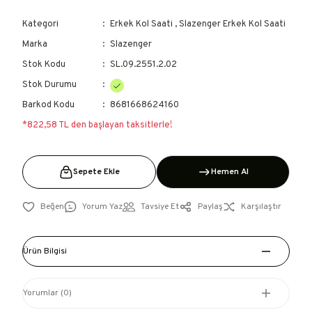
Kategori
Erkek Kol Saati
,
Slazenger Erkek Kol Saati
Marka
Slazenger
Stok Kodu
SL.09.2551.2.02
Stok Durumu
Barkod Kodu
8681668624160
*822,58 TL den başlayan taksitlerle!
Sepete Ekle
Hemen Al
Yorum Yaz
Tavsiye Et
Paylaş
Karşılaştır
Ürün Bilgisi
Yorumlar (0)