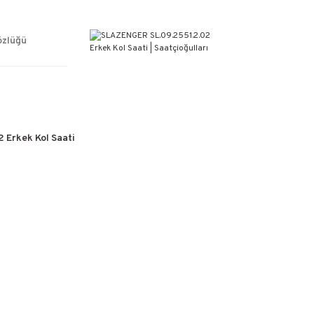
ÜCRETSİZ KARGO
%100 ORİJİNAL ÜRÜN GARANTİSİ
WEB SİTESİNE ÖZEL FİYATLAR
özlüğü
KAÇIRILMAYACAK FIRSATLAR
 Erkek Kol Saati