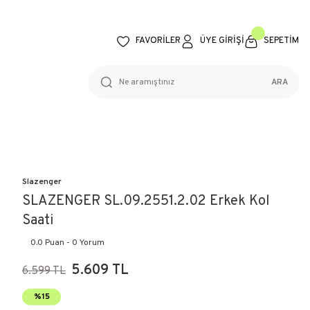
FAVORİLER
ÜYE GİRİŞİ
SEPETİM
ARA
Slazenger
SLAZENGER SL.09.2551.2.02 Erkek Kol
Saati
0.0 Puan - 0 Yorum
5.609 TL
6.599 TL
%15