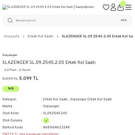
ÜCRETSİZ KARGO
%100 ORİJİNAL ÜRÜN GARANTİSİ
WEB SİTESİNE ÖZEL FİYATLAR
KAÇIRILMAYACAK FIRSATLAR
ARA
Anasayfa
Erkek Kol Saati
SLAZENGER SL.09.2545.2.05 Erkek Kol Saa
Slazenger
SLAZENGER SL.09.2545.2.05 Erkek Kol Saati
0.0 Puan - 0 Yorum
5.099 TL
5.999 TL
%15
Kategori
Erkek Kol Saati
,
Slazenger Erkek Kol Saati
Marka
Slazenger
Stok Kodu
SL.09.2545.2.05
Stok Durumu
Barkod Kodu
8681668623248
*747,79 TL den başlayan taksitlerle!