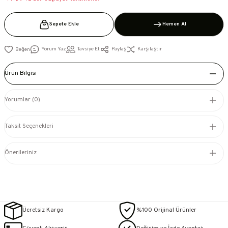
Sepete Ekle
Hemen Al
Yorum Yaz
Tavsiye Et
Paylaş
Karşılaştır
Ürün Bilgisi
Yorumlar (0)
Taksit Seçenekleri
Önerileriniz
Ücretsiz Kargo
%100 Orijinal Ürünler