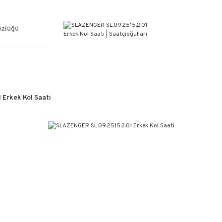
ÜCRETSİZ KARGO
%100 ORİJİNAL ÜRÜN GARANTİSİ
WEB SİTESİNE ÖZEL FİYATLAR
özlüğü
KAÇIRILMAYACAK FIRSATLAR
Erkek Kol Saati