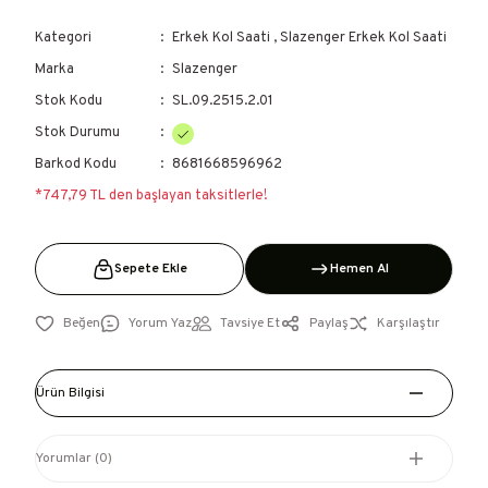
Kategori
Erkek Kol Saati
,
Slazenger Erkek Kol Saati
Marka
Slazenger
Stok Kodu
SL.09.2515.2.01
Stok Durumu
Barkod Kodu
8681668596962
*747,79 TL den başlayan taksitlerle!
Sepete Ekle
Hemen Al
Yorum Yaz
Tavsiye Et
Paylaş
Karşılaştır
Ürün Bilgisi
Yorumlar (0)