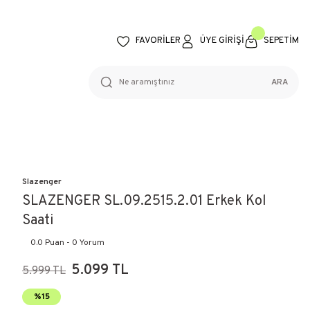
FAVORİLER
ÜYE GİRİŞİ
SEPETİM
ARA
Slazenger
SLAZENGER SL.09.2515.2.01 Erkek Kol
Saati
0.0 Puan - 0 Yorum
5.099 TL
5.999 TL
%15