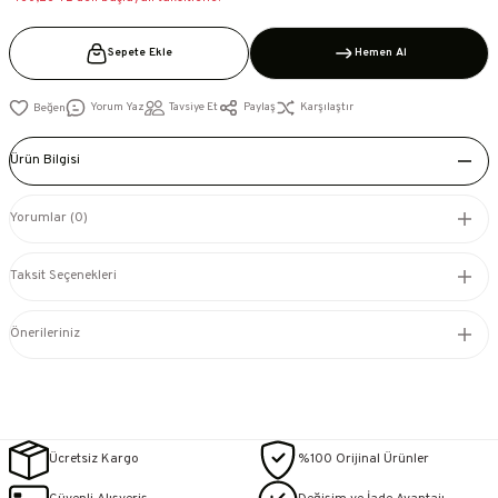
Sepete Ekle
Hemen Al
Yorum Yaz
Tavsiye Et
Paylaş
Karşılaştır
Ürün Bilgisi
Yorumlar (0)
Taksit Seçenekleri
Önerileriniz
Ücretsiz Kargo
%100 Orijinal Ürünler