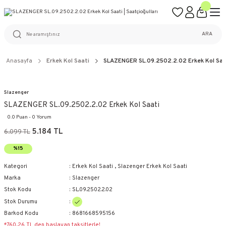
ÜCRETSİZ KARGO
%100 ORİJİNAL ÜRÜN GARANTİSİ
WEB SİTESİNE ÖZEL FİYATLAR
KAÇIRILMAYACAK FIRSATLAR
ARA
Anasayfa
Erkek Kol Saati
SLAZENGER SL.09.2502.2.02 Erkek Kol Saa
Slazenger
SLAZENGER SL.09.2502.2.02 Erkek Kol Saati
0.0 Puan - 0 Yorum
5.184 TL
6.099 TL
%15
Kategori
Erkek Kol Saati
,
Slazenger Erkek Kol Saati
Marka
Slazenger
Stok Kodu
SL.09.2502.2.02
Stok Durumu
Barkod Kodu
8681668595156
*760,26 TL den başlayan taksitlerle!