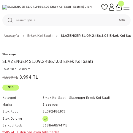
ÜCRETSİZ KARGO
%100 ORİJİNAL ÜRÜN GARANTİSİ
WEB SİTESİNE ÖZEL FİYATLAR
KAÇIRILMAYACAK FIRSATLAR
ARA
Anasayfa
Erkek Kol Saati
SLAZENGER SL.09.2486.1.03 Erkek Kol Saat
Slazenger
SLAZENGER SL.09.2486.1.03 Erkek Kol Saati
0.0 Puan - 0 Yorum
3.994 TL
4.699 TL
%15
Kategori
Erkek Kol Saati
,
Slazenger Erkek Kol Saati
Marka
Slazenger
Stok Kodu
SL.09.2486.1.03
Stok Durumu
Barkod Kodu
8681668594715
*585,74 TL den başlayan taksitlerle!