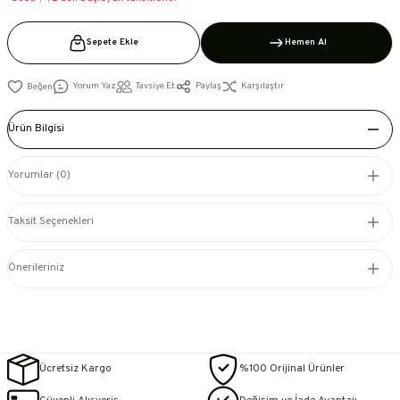
Sepete Ekle
Hemen Al
Yorum Yaz
Tavsiye Et
Paylaş
Karşılaştır
Ürün Bilgisi
Yorumlar (0)
Taksit Seçenekleri
Önerileriniz
Ücretsiz Kargo
%100 Orijinal Ürünler