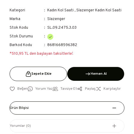
Kategori
Kadın Kol Saati
,
Slazenger Kadın Kol Saati
Marka
Slazenger
Stok Kodu
SL.09.2475.3.03
Stok Durumu
Barkod Kodu
8681668596382
*510,95 TL den başlayan taksitlerle!
Sepete Ekle
Hemen Al
Yorum Yaz
Tavsiye Et
Paylaş
Karşılaştır
Ürün Bilgisi
Yorumlar (0)