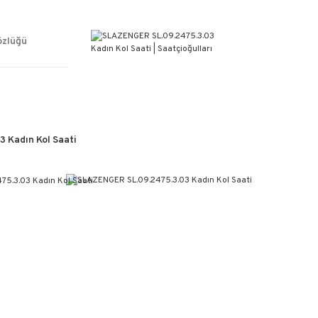
ÜCRETSİZ KARGO
%100 ORİJİNAL ÜRÜN GARANTİSİ
WEB SİTESİNE ÖZEL FİYATLAR
özlüğü
KAÇIRILMAYACAK FIRSATLAR
 Kadın Kol Saati