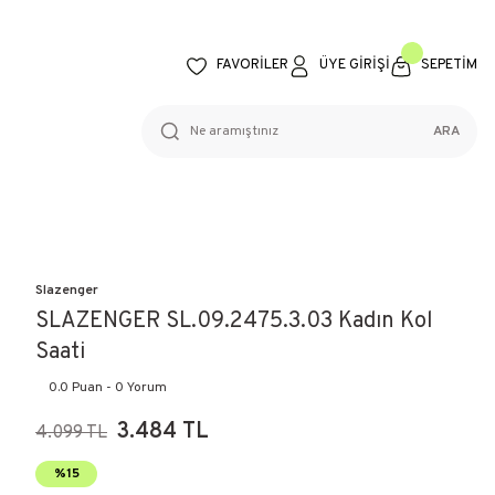
FAVORİLER
ÜYE GİRİŞİ
SEPETİM
ARA
Slazenger
SLAZENGER SL.09.2475.3.03 Kadın Kol
Saati
0.0 Puan - 0 Yorum
3.484 TL
4.099 TL
%15