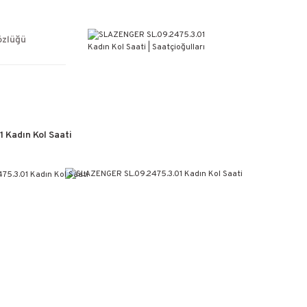
ÜCRETSİZ KARGO
%100 ORİJİNAL ÜRÜN GARANTİSİ
WEB SİTESİNE ÖZEL FİYATLAR
özlüğü
KAÇIRILMAYACAK FIRSATLAR
Kadın Kol Saati