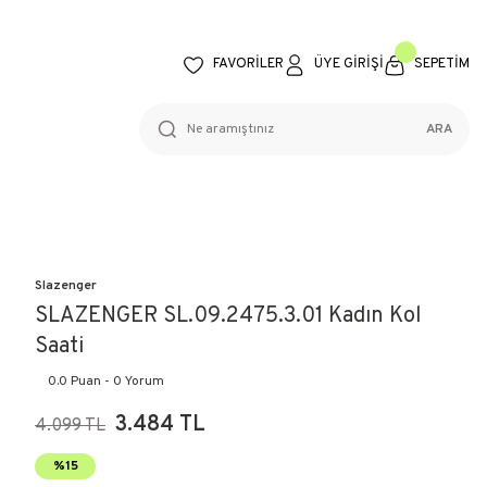
FAVORİLER
ÜYE GİRİŞİ
SEPETİM
ARA
Slazenger
SLAZENGER SL.09.2475.3.01 Kadın Kol
Saati
0.0 Puan - 0 Yorum
3.484 TL
4.099 TL
%15