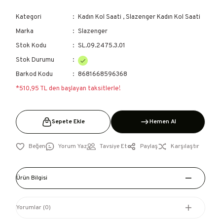
Kategori
Kadın Kol Saati
,
Slazenger Kadın Kol Saati
Marka
Slazenger
Stok Kodu
SL.09.2475.3.01
Stok Durumu
Barkod Kodu
8681668596368
*510,95 TL den başlayan taksitlerle!
Sepete Ekle
Hemen Al
Yorum Yaz
Tavsiye Et
Paylaş
Karşılaştır
Ürün Bilgisi
Yorumlar (0)