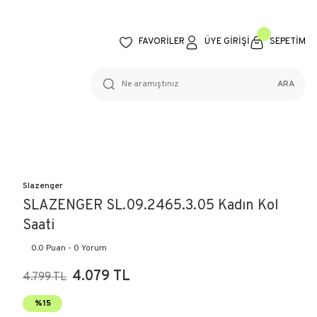
FAVORİLER
ÜYE GİRİŞİ
SEPETİM
ARA
Slazenger
SLAZENGER SL.09.2465.3.05 Kadın Kol
Saati
0.0 Puan - 0 Yorum
4.079 TL
4.799 TL
%15