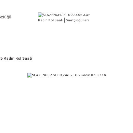
ÜCRETSİZ KARGO
%100 ORİJİNAL ÜRÜN GARANTİSİ
WEB SİTESİNE ÖZEL FİYATLAR
özlüğü
KAÇIRILMAYACAK FIRSATLAR
 Kadın Kol Saati