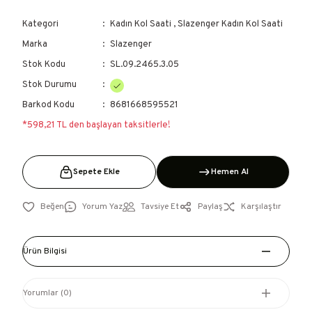
Kategori
Kadın Kol Saati
,
Slazenger Kadın Kol Saati
Marka
Slazenger
Stok Kodu
SL.09.2465.3.05
Stok Durumu
Barkod Kodu
8681668595521
*598,21 TL den başlayan taksitlerle!
Sepete Ekle
Hemen Al
Yorum Yaz
Tavsiye Et
Paylaş
Karşılaştır
Ürün Bilgisi
Yorumlar (0)