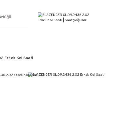
ÜCRETSİZ KARGO
%100 ORİJİNAL ÜRÜN GARANTİSİ
WEB SİTESİNE ÖZEL FİYATLAR
özlüğü
KAÇIRILMAYACAK FIRSATLAR
 Erkek Kol Saati