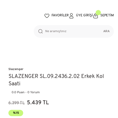
FAVORİLER
ÜYE GİRİŞİ
SEPETİM
ARA
Slazenger
SLAZENGER SL.09.2436.2.02 Erkek Kol
Saati
0.0 Puan - 0 Yorum
5.439 TL
6.399 TL
%15