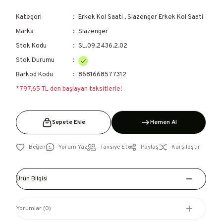
Kategori
Erkek Kol Saati
,
Slazenger Erkek Kol Saati
Marka
Slazenger
Stok Kodu
SL.09.2436.2.02
Stok Durumu
Barkod Kodu
8681668577312
*797,65 TL den başlayan taksitlerle!
Sepete Ekle
Hemen Al
Yorum Yaz
Tavsiye Et
Paylaş
Karşılaştır
Ürün Bilgisi
Yorumlar (0)