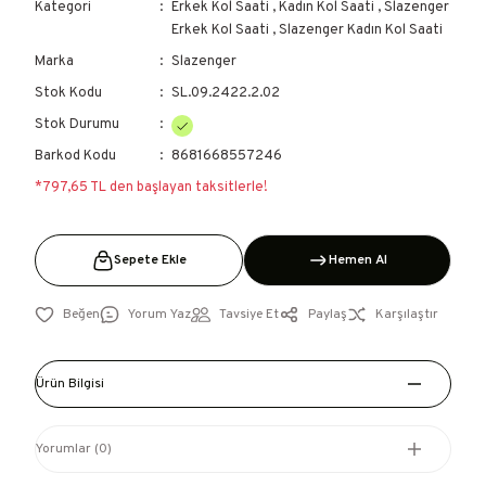
Kategori
Erkek Kol Saati
,
Kadın Kol Saati
,
Slazenger
Erkek Kol Saati
,
Slazenger Kadın Kol Saati
Marka
Slazenger
Stok Kodu
SL.09.2422.2.02
Stok Durumu
Barkod Kodu
8681668557246
*797,65 TL den başlayan taksitlerle!
Sepete Ekle
Hemen Al
Yorum Yaz
Tavsiye Et
Paylaş
Karşılaştır
Ürün Bilgisi
Yorumlar (0)