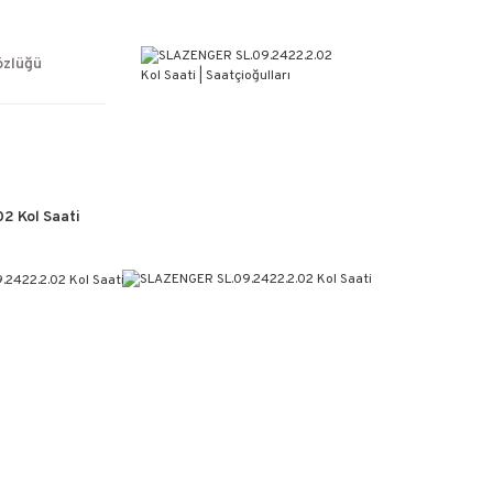
ÜCRETSİZ KARGO
%100 ORİJİNAL ÜRÜN GARANTİSİ
WEB SİTESİNE ÖZEL FİYATLAR
özlüğü
KAÇIRILMAYACAK FIRSATLAR
 Kol Saati