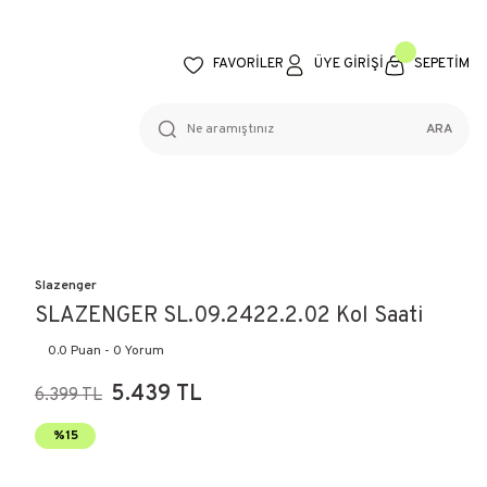
FAVORİLER
ÜYE GİRİŞİ
SEPETİM
ARA
Slazenger
SLAZENGER SL.09.2422.2.02 Kol Saati
0.0 Puan - 0 Yorum
5.439 TL
6.399 TL
%15