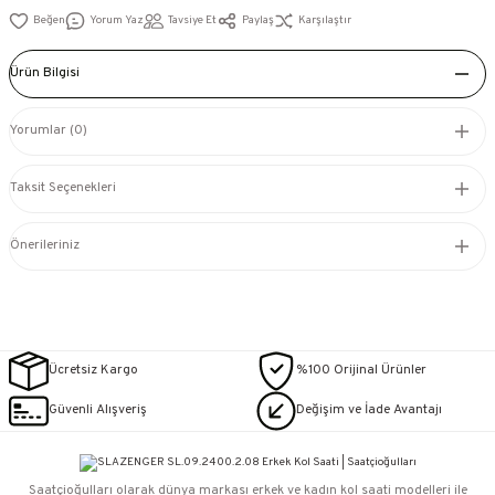
Yorum Yaz
Tavsiye Et
Paylaş
Karşılaştır
Ürün Bilgisi
Yorumlar (0)
Taksit Seçenekleri
Önerileriniz
Ücretsiz Kargo
%100 Orijinal Ürünler
Güvenli Alışveriş
Değişim ve İade Avantajı
Saatçioğulları⁠ olarak dünya markası erkek ve kadın kol saati modelleri ile