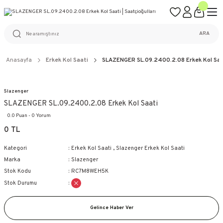
ÜCRETSİZ KARGO
%100 ORİJİNAL ÜRÜN GARANTİSİ
WEB SİTESİNE ÖZEL FİYATLAR
KAÇIRILMAYACAK FIRSATLAR
ARA
Anasayfa
Erkek Kol Saati
SLAZENGER SL.09.2400.2.08 Erkek Kol Saa
Slazenger
SLAZENGER SL.09.2400.2.08 Erkek Kol Saati
0.0 Puan - 0 Yorum
0 TL
Kategori
Erkek Kol Saati
,
Slazenger Erkek Kol Saati
Marka
Slazenger
Stok Kodu
RC7M8WEH5K
Stok Durumu
Gelince Haber Ver