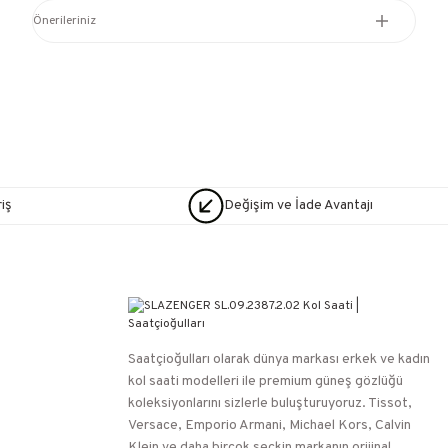
Önerileriniz
iş
Değişim ve İade Avantajı
Saatçioğulları⁠ olarak dünya markası erkek ve kadın
kol saati modelleri ile premium güneş gözlüğü
koleksiyonlarını sizlerle buluşturuyoruz. Tissot,
Versace, Emporio Armani, Michael Kors, Calvin
Klein ve daha birçok seçkin markanın orijinal