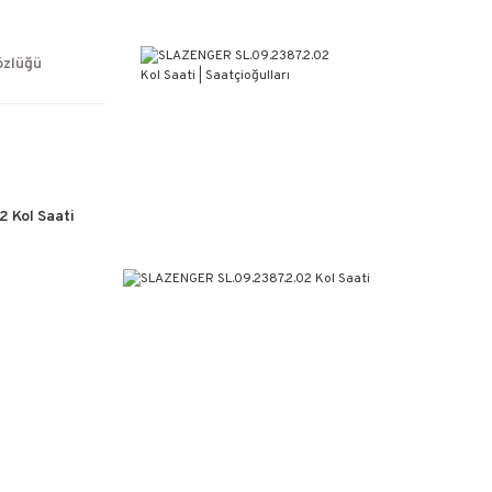
ÜCRETSİZ KARGO
%100 ORİJİNAL ÜRÜN GARANTİSİ
WEB SİTESİNE ÖZEL FİYATLAR
özlüğü
KAÇIRILMAYACAK FIRSATLAR
 Kol Saati