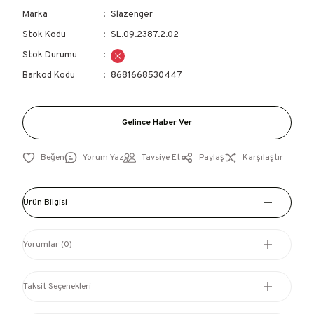
Marka
Slazenger
Stok Kodu
SL.09.2387.2.02
Stok Durumu
Barkod Kodu
8681668530447
Gelince Haber Ver
Yorum Yaz
Tavsiye Et
Paylaş
Karşılaştır
Ürün Bilgisi
Yorumlar (0)
Taksit Seçenekleri