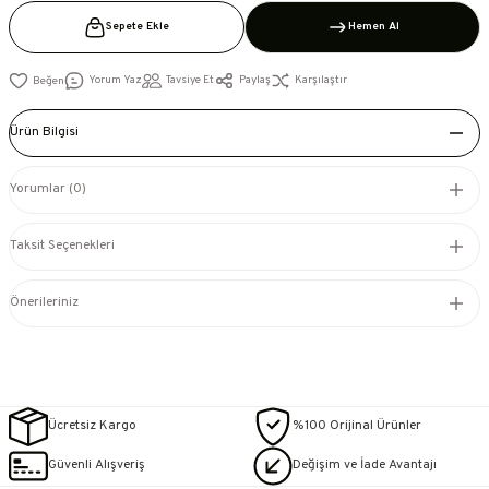
Sepete Ekle
Hemen Al
Yorum Yaz
Tavsiye Et
Paylaş
Karşılaştır
Ürün Bilgisi
Yorumlar (0)
Taksit Seçenekleri
Önerileriniz
Ücretsiz Kargo
%100 Orijinal Ürünler
Güvenli Alışveriş
Değişim ve İade Avantajı