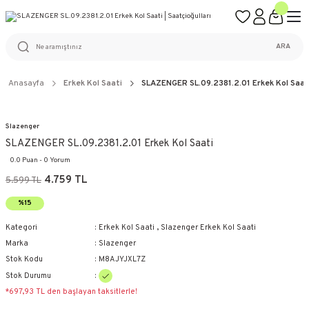
ÜCRETSİZ KARGO
%100 ORİJİNAL ÜRÜN GARANTİSİ
WEB SİTESİNE ÖZEL FİYATLAR
KAÇIRILMAYACAK FIRSATLAR
ARA
Anasayfa
Erkek Kol Saati
SLAZENGER SL.09.2381.2.01 Erkek Kol Saat
Slazenger
SLAZENGER SL.09.2381.2.01 Erkek Kol Saati
0.0 Puan - 0 Yorum
4.759 TL
5.599 TL
%15
Kategori
Erkek Kol Saati
,
Slazenger Erkek Kol Saati
Marka
Slazenger
Stok Kodu
M8AJYJXL7Z
Stok Durumu
*697,93 TL den başlayan taksitlerle!