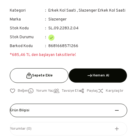
Kategori
Erkek Kol Saati
,
Slazenger Erkek Kol Saati
Marka
Slazenger
Stok Kodu
SL.09.2283.2.04
Stok Durumu
Barkod Kodu
8681668571266
*685,46 TL den başlayan taksitlerle!
Sepete Ekle
Hemen Al
Yorum Yaz
Tavsiye Et
Paylaş
Karşılaştır
Ürün Bilgisi
Yorumlar (0)