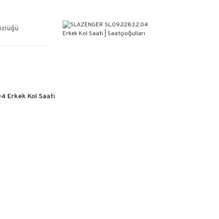
ÜCRETSİZ KARGO
%100 ORİJİNAL ÜRÜN GARANTİSİ
WEB SİTESİNE ÖZEL FİYATLAR
özlüğü
KAÇIRILMAYACAK FIRSATLAR
 Erkek Kol Saati