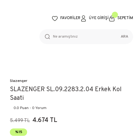
FAVORİLER
ÜYE GİRİŞİ
SEPETİM
ARA
Slazenger
SLAZENGER SL.09.2283.2.04 Erkek Kol
Saati
0.0 Puan - 0 Yorum
4.674 TL
5.499 TL
%15